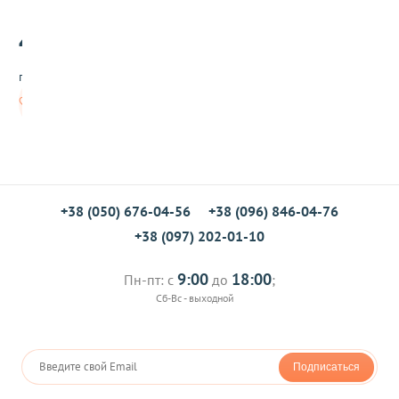
ы
е
45
ф
.00
и
г
грн/шт
у
р
В
к
корзину
и
П
и
н
г
в
+38 (050) 676-04-56
+38 (096) 846-04-76
и
+38 (097) 202-01-10
н
о
в
9:00
18:00
Пн-пт: с
до
;
Сб-Вс - выходной
Подписаться