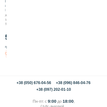
Р
а
з
д
Арт:
в
361023
и
Товар заканчивается
ж
н
530
а
.00
я
к
грн/шт
в
а
В
д
корзину
р
а
т
н
а
я
+38 (050) 676-04-56
+38 (096) 846-04-76
ф
+38 (097) 202-01-10
о
р
м
Пн-пт: с
9:00
до
18:00
;
а
Сб-Вс - выходной