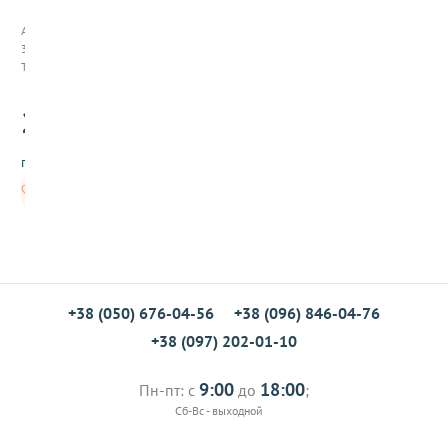
с
ы
Арт:
п
374041
к
Товар заканчивается
а
В
200
е
.00
р
н
грн/кг
и
с
В
а
корзину
ж
+38 (050) 676-04-56
+38 (096) 846-04-76
+38 (097) 202-01-10
9:00
18:00
Пн-пт: с
до
;
Сб-Вс - выходной