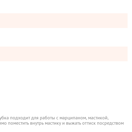
бка подходит для работы с марципаном, мастикой,
о поместить внутрь мастику и выжать оттиск посредством
бка подходит для работы с марципаном, мастикой,
ы отправляются в понедельник, вторник и четверг. Отправка
о поместить внутрь мастику и выжать оттиск посредством