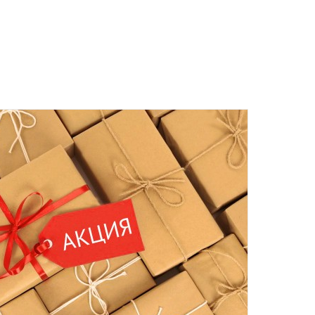
 среды включительно.
ент прессованных дрожжей и товары по оптовым ценам.
м, Вы получите на следующий день после отправки заказа.
отреблению, возврату и обмену не подлежат.
та
ботку моих персональных данных