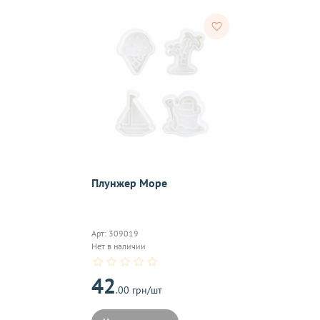
тветствии с требованиями законодательства. Возврат возможе
а товаров осуществляется по договоренности. Возврат/Обмен 
м же способом, которым была совершена оплата товара. 
Согл
надлежащего качества, если они относятся к категориям, ука
 обмену
.
Плунжер Море
On-line 
Виджет п
Арт: 309019
м.
оплаты,к
Нет в наличии
42
.00 грн/шт
на почту, после