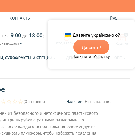
Рус
Ы
КОНТАКТЫ
9:00
18:00
Давайте українською?
пт: с
до
;
0
0
Вход в кабинет
с - выходной
Избранное
Корзина
Давайте!
Залишити р*сійську
И, СУХОФРУКТЫ И СПЕЦИИ
ДЕКОР
ЧАЙ
ОПТ
ре
(0 отзывов)
Наличие:
Нет в наличии
ен из безопасного и нетоксичного пластикового
одит три вырубки с разными размерами, но
и. После каждого использования рекомендуется
ысушивать плунжеры, чтобы избежать появления