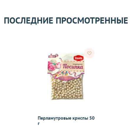
Оставить отзыв
ом может удерживаться комиссия за услуги перевода денежных
ПОСЛЕДНИЕ ПРОСМОТРЕННЫЕ
его качества согласно Закону
«О защите прав потребителей»
.
 получения товара покупателем.
ости.
Перламутровые криспы 50
тветствии с требованиями законодательства. Возврат возможе
г
а товаров осуществляется по договоренности. Возврат/Обмен 
м же способом, которым была совершена оплата товара. 
Согл