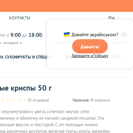
Рус
Ы
КОНТАКТЫ
9:00
18:00
Давайте українською?
пт: с
до
;
0
0
Вход в кабинет
с - выходной
Избранное
Корзина
Давайте!
Залишити р*сійську
И, СУХОФРУКТЫ И СПЕЦИИ
ДЕКОР
ЧАЙ
ОПТ
ые криспы 50 г
(0 отзывов)
Наличие:
В наличии
 перламутрового цвета, сочетают внутри себя
ачинку и оболочку из мягкой сахарной посыпки. Эта
альным вкусом и текстурой. С её помощью можно
ид различных десертов, включая торты, кексы, капкейки