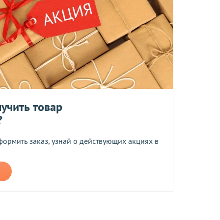
ент прессованных дрожжей и товары по оптовым ценам.
м, Вы получите на следующий день после отправки заказа.
отреблению, возврату и обмену не подлежат.
та
учить товар
?
ботку моих персональных данных
формить заказ, узнай о действующих акциях в
ером не более 10 мб