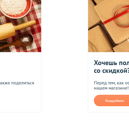
логистического оператора и не распространяется на ассортим
йствующих скидок.
дить статус доставки Вашего заказа логистическим операторо
ляется в течение 14 дней. Пищевые продукты, пригодные к уп
Укрпош
Хочешь пол
со скидкой
Я даю согласие на обра
также поделиться
Перед тем, как о
нашем магазине!
Прикрепить фото
В формате jpg, png, разм
Подробнее
ть следующим образом:
авлены Вам после звонка нашего менеджера.
лько при отправке Новой почтой).
очках самовывоза.