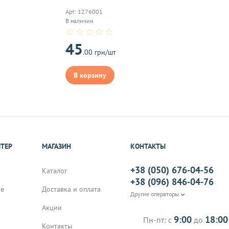
надлежащего качества, если они относятся к категориям, ука
Арт: 1276001
 обмену
.
В наличии
45
.00 грн/шт
В корзину
On-line 
Виджет п
м.
оплаты,к
ИТЕР
МАГАЗИН
КОНТАКТЫ
+38 (050) 676-04-56
на почту, после
Каталог
+38 (096) 846-04-76
не
Доставка и оплата
Другие операторы
Акции
9:00
18:00
Пн-пт: с
до
Контакты