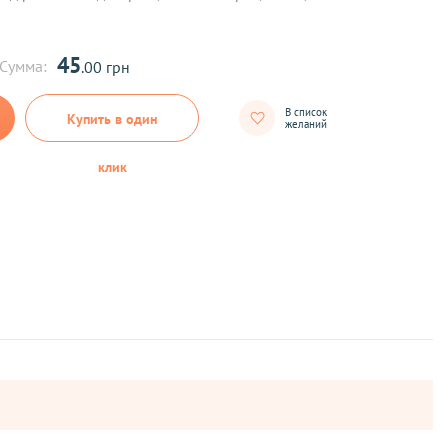
45
Сумма:
.00 грн
В список
Купить в один
желаний
клик