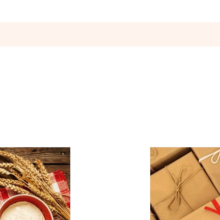
Оставьте отзыв
ператорами:
вары с категории "
ОПТ
", отправляются за счет клиента! Заказ
ия оплаты.
е, один раз в неделю -
в четверг
.
Оплата должна поступить до
вары с категории "
ОПТ
", отправляются за счет клиента!
УГУ