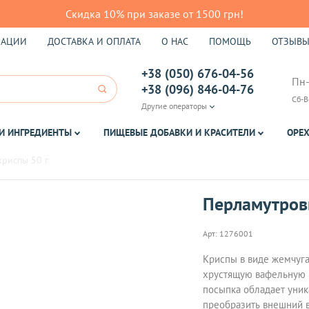
Скидка 10% при заказе от 1500 грн!
КАЦИИ
ДОСТАВКА И ОПЛАТА
О НАС
ПОМОЩЬ
ОТЗЫВ
+38 (050) 676-04-56
Пн-
+38 (096) 846-04-76
Сб-В
Другие операторы
И ИНГРЕДИЕНТЫ
ПИЩЕВЫЕ ДОБАВКИ И КРАСИТЕЛИ
ОРЕХ
риспы 50 г
Перламутров
Арт:
1276001
Криспы в виде жемчуга
хрустящую вафельную н
посыпка обладает уник
преобразить внешний в