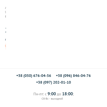
р
е
Арт:
х
91001
о
В наличии
д
н
27
и
.00
к
д
грн/шт
л
я
В
к
корзину
о
н
д
и
т
е
+38 (050) 676-04-56
+38 (096) 846-04-76
р
+38 (097) 202-01-10
с
к
о
9:00
18:00
Пн-пт: с
до
;
г
Сб-Вс - выходной
о
м