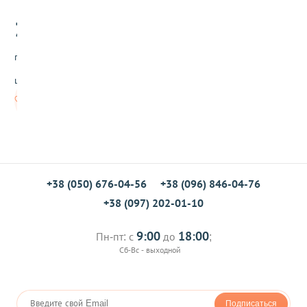
н
3
а
.00
я
л
грн/
е
н
шт
т
а
Нет в
д
наличии
л
я
я
и
ц
+38 (050) 676-04-56
+38 (096) 846-04-76
П
л
+38 (097) 202-01-10
ю
с
П
9:00
18:00
Пн-пт: с
до
;
л
Сб-Вс - выходной
ю
с
Подписаться