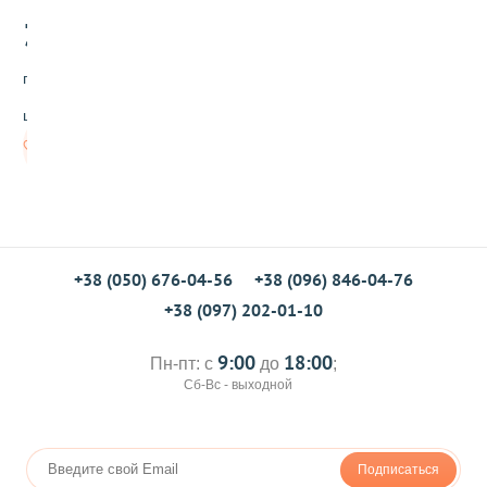
н
3
а
.00
я
л
грн/
е
н
шт
т
а
Нет в
д
наличии
л
я
я
и
ц
+38 (050) 676-04-56
+38 (096) 846-04-76
+38 (097) 202-01-10
9:00
18:00
Пн-пт: с
до
;
Сб-Вс - выходной
Подписаться