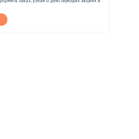
формить заказ, узнай о действующих акциях в
ером не более 10 мб
 средств.