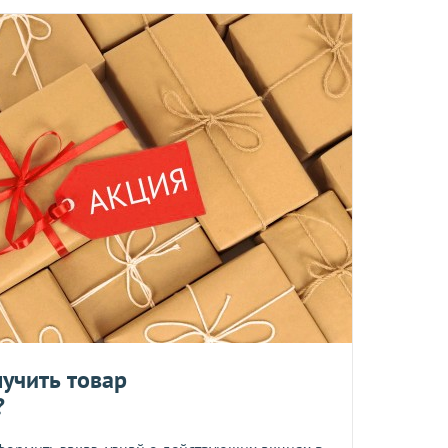
ы отправляются в понедельник, вторник и четверг. Отправка
 среды включительно.
ент прессованных дрожжей и товары по оптовым ценам.
м, Вы получите на следующий день после отправки заказа.
отреблению, возврату и обмену не подлежат.
та
учить товар
?
ботку моих персональных данных