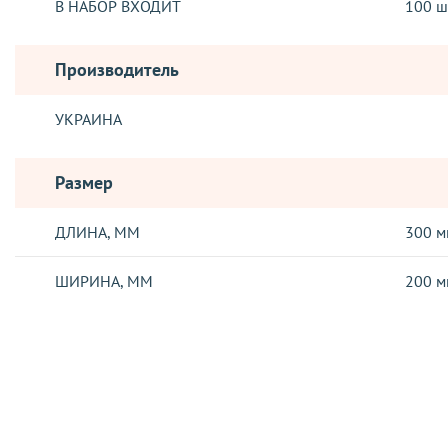
В НАБОР ВХОДИТ
100 ш
Производитель
УКРАИНА
Размер
ДЛИНА, ММ
300 м
ШИРИНА, ММ
200 м
Отзывы о товаре
ДОСТАВКА
Отправка заказов, осуществляется такими логистическими о
Новая Почта