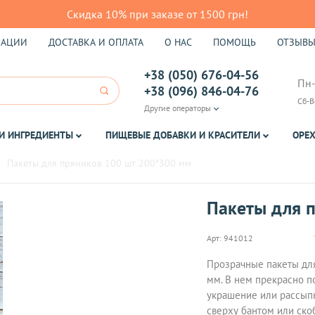
Скидка 10% при заказе от 1500 грн!
КАЦИИ
ДОСТАВКА И ОПЛАТА
О НАС
ПОМОЩЬ
ОТЗЫВ
+38 (050) 676-04-56
Пн-
+38 (096) 846-04-76
Сб-В
Другие операторы
И ИНГРЕДИЕНТЫ
ПИЩЕВЫЕ ДОБАВКИ И КРАСИТЕЛИ
ОРЕХ
Пакеты для пряников 100 шт 200*300 мм
Пакеты для 
Арт:
941012
Прозрачные пакеты для
мм. В нем прекрасно п
украшение или рассыпн
сверху бантом или ско