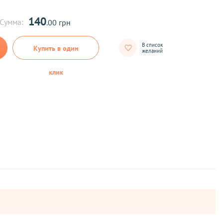
140
Сумма:
.00 грн
В список
Купить в один
желаний
клик