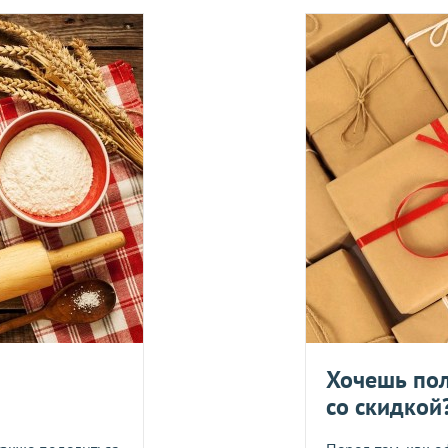
вары с категории "
ОПТ
", отправляются за счет клиента! Заказ
ия оплаты.
е, один раз в неделю -
в четверг
.
Оплата должна поступить до
вары с категории "
ОПТ
", отправляются за счет клиента!
УГУ
логистического оператора и не распространяется на ассортим
йствующих скидок.
дить статус доставки Вашего заказа логистическим операторо
ляется в течение 14 дней. Пищевые продукты, пригодные к уп
Укрпош
Хочешь пол
со скидкой
Я даю согласие на обра