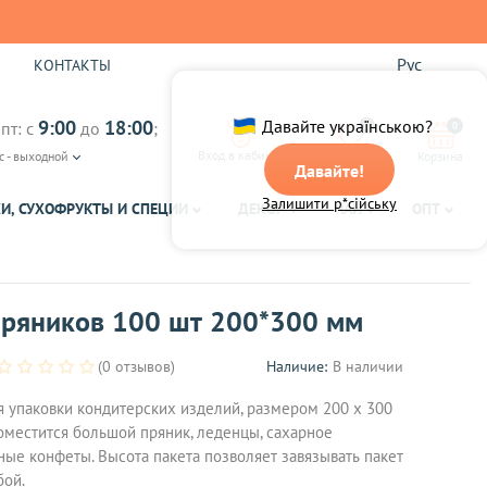
Рус
Ы
КОНТАКТЫ
9:00
18:00
Давайте українською?
пт: с
до
;
0
0
Вход в кабинет
с - выходной
Избранное
Корзина
Давайте!
Залишити р*сійську
И, СУХОФРУКТЫ И СПЕЦИИ
ДЕКОР
ЧАЙ
ОПТ
пряников 100 шт 200*300 мм
(0 отзывов)
Наличие:
В наличии
 упаковки кондитерских изделий, размером 200 х 300
оместится большой пряник, леденцы, сахарное
ые конфеты. Высота пакета позволяет завязывать пакет
бой.