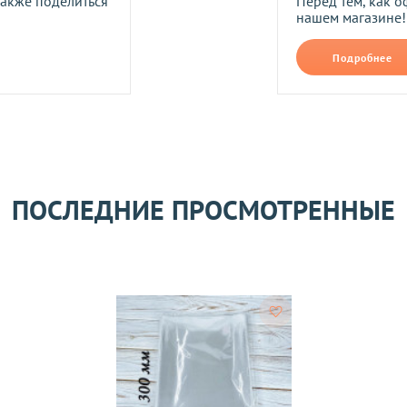
также поделиться
Перед тем, как о
нашем магазине!
Прикрепить фото
В формате jpg, png, разм
Подробнее
ть следующим образом:
авлены Вам после звонка нашего менеджера.
лько при отправке Новой почтой).
очках самовывоза.
Оставить отзыв
ом может удерживаться комиссия за услуги перевода денежных
ПОСЛЕДНИЕ ПРОСМОТРЕННЫЕ
его качества согласно Закону
«О защите прав потребителей»
.
 получения товара покупателем.