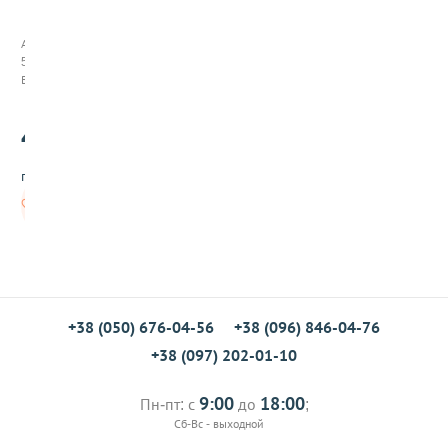
а
с
а
Арт:
д
538044
к
В наличии
а
д
45
л
.00
я
н
грн/шт
а
п
В
о
корзину
л
н
е
н
и
я
+38 (050) 676-04-56
+38 (096) 846-04-76
э
+38 (097) 202-01-10
к
л
е
9:00
18:00
Пн-пт: с
до
;
р
Сб-Вс - выходной
о