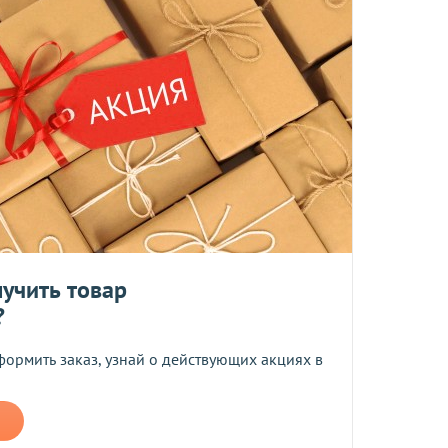
та
ботку моих персональных данных
ером не более 10 мб
учить товар
?
 средств.
формить заказ, узнай о действующих акциях в