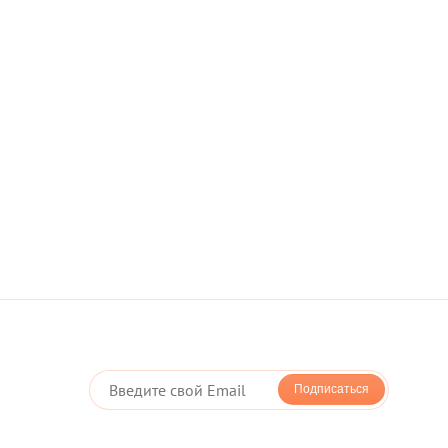
оплата картой - LiqPay
оддерживает новую технологию мгновенной
оторая позволяет Вам оплачивать покупки в один клик
Подписаться