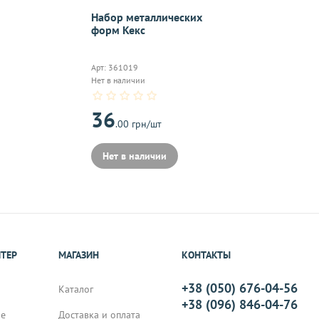
On-line 
Набор металлических
Виджет п
форм Кекс
м.
оплаты,к
Арт: 361019
Нет в наличии
36
на почту, после
.00 грн/шт
Нет в наличии
ИТЕР
МАГАЗИН
КОНТАКТЫ
+38 (050) 676-04-56
Каталог
+38 (096) 846-04-76
не
Доставка и оплата