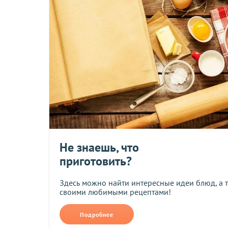
Новая почта
ОПЛАТА
Минимальная стоимость заказа на сайте - 400 грн.
Заказы, оформленные в нашем магазине, Вы можете оплати
• На карту ПриватБанка по реквизитам, которые будут отпр
• Наложенным платежом при заказе на сумму от 500 грн (то
• Наличными или через терминал при получении товара в т
Не знаешь, что
• При помощи системы мгновенных платежей LiqPay.
приготовить?
При оплате по реквизитам и через платежные системы банк
Здесь можно найти интересные идеи блюд, а 
своими любимыми рецептами!
Возврат и обмен
Подробнее