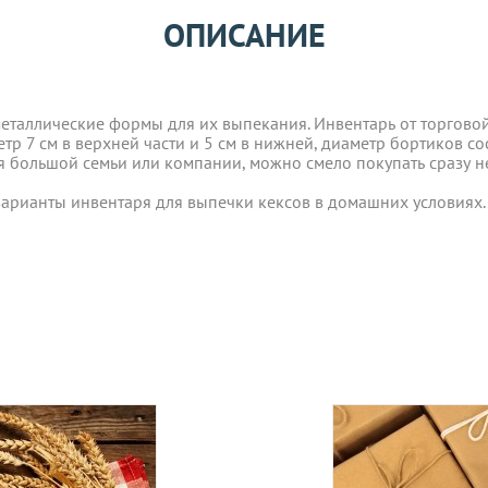
еталлические формы для их выпекания. Инвентарь от торгово
ОПИСАНИЕ
ператорами:
р 7 см в верхней части и 5 см в нижней, диаметр бортиков со
я большой семьи или компании, можно смело покупать сразу не
еталлические формы для их выпекания. Инвентарь от торгово
вары с категории "
ОПТ
", отправляются за счет клиента! Заказ
р 7 см в верхней части и 5 см в нижней, диаметр бортиков со
ия оплаты.
арианты инвентаря для выпечки кексов в домашних условиях.
я большой семьи или компании, можно смело покупать сразу не
е, один раз в неделю -
в четверг
.
Оплата должна поступить до
арианты инвентаря для выпечки кексов в домашних условиях.
вары с категории "
ОПТ
", отправляются за счет клиента!
УГУ
логистического оператора и не распространяется на ассортим
йствующих скидок.
дить статус доставки Вашего заказа логистическим операторо
ляется в течение 14 дней. Пищевые продукты, пригодные к уп