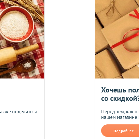
Укрпош
Я даю согласие на обра
Прикрепить фото
В формате jpg, png, разм
ть следующим образом:
авлены Вам после звонка нашего менеджера.
лько при отправке Новой почтой).
очках самовывоза.
Хочешь пол
Оставить отзыв
со скидкой
ом может удерживаться комиссия за услуги перевода денежных
также поделиться
Перед тем, как о
нашем магазине!
Подробнее