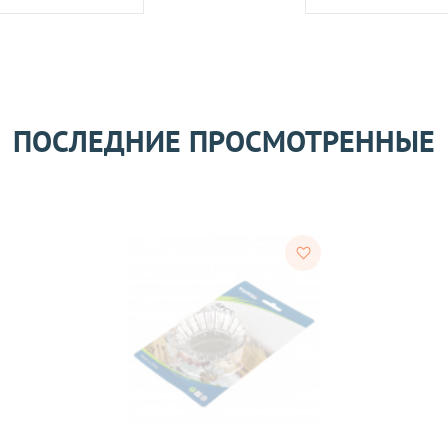
его качества согласно Закону
«О защите прав потребителей»
.
 получения товара покупателем.
ПОСЛЕДНИЕ ПРОСМОТРЕННЫЕ
ости.
тветствии с требованиями законодательства. Возврат возможе
а товаров осуществляется по договоренности. Возврат/Обмен 
м же способом, которым была совершена оплата товара. 
Согл
надлежащего качества, если они относятся к категориям, ука
 обмену
.