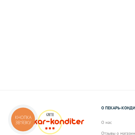
Наличными
При самовывозе или доставке курьеро
На карту Приват Банка.
Реквизиты Вы получите в виде смс или 
подтверждения Вами заказа.
О ПЕКАРЬ-КОНД
КНОПКА
О нас
ЗВ'ЯЗКУ
Отзывы о магази