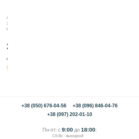
о
п
а
Арт:
т
367005
к
Нет в наличии
а
с
и
32
.00
л
и
грн/шт
к
о
Нет в
н
наличии
о
в
а
я
с
д
+38 (050) 676-04-56
+38 (096) 846-04-76
л
+38 (097) 202-01-10
и
н
н
9:00
18:00
Пн-пт: с
до
;
о
Сб-Вс - выходной
й