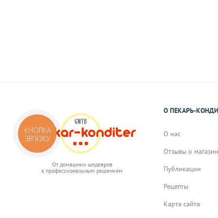
На карту Приват Банка.
Реквизиты Вы получите в виде смс или 
подтверждения Вами заказа.
О ПЕКАРЬ-КОНД
КНОПКА
О нас
ЗВ'ЯЗКУ
Отзывы о магази
От домашних шедевров
Публикации
к профессиональным решениям
Рецепты
Карта сайта