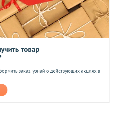
ером не более 10 мб
учить товар
?
 средств.
формить заказ, узнай о действующих акциях в