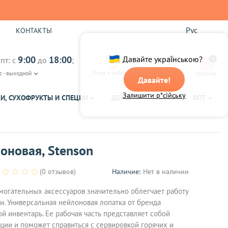
Рус
Ы
КОНТАКТЫ
9:00
18:00
Давайте українською?
пт: с
до
;
0
0
Вход в кабинет
с - выходной
Избранное
Корзина
Давайте!
Залишити р*сійську
И, СУХОФРУКТЫ И СПЕЦИИ
ДЕКОР
ЧАЙ
ОПТ
оновая, Stenson
(0 отзывов)
Наличие:
Нет в наличии
могательных аксессуаров значительно облегчает работу
. Универсальная нейлоновая лопатка от бренда
ой инвентарь. Ее рабочая часть представляет собой
ции и поможет справиться с сервировкой горячих и