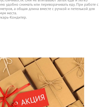
ы отправляются в понедельник, вторник и четверг. Отправка
ею удобно снимать или переворачивать еду. При работе с
екарь-Кондитер.
етров, а общая длина вместе с ручкой и петелькой для
мум места.
 среды включительно.
екарь-Кондитер.
ент прессованных дрожжей и товары по оптовым ценам.
м, Вы получите на следующий день после отправки заказа.
отреблению, возврату и обмену не подлежат.
та
ботку моих персональных данных