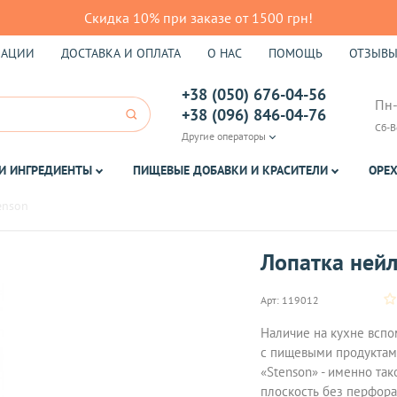
Скидка 10% при заказе от 1500 грн!
КАЦИИ
ДОСТАВКА И ОПЛАТА
О НАС
ПОМОЩЬ
ОТЗЫВ
+38 (050) 676-04-56
Пн-
+38 (096) 846-04-76
Сб-В
Другие операторы
И ИНГРЕДИЕНТЫ
ПИЩЕВЫЕ ДОБАВКИ И КРАСИТЕЛИ
ОРЕХ
enson
Лопатка нейл
Арт:
119012
Наличие на кухне вспо
с пищевыми продуктами
«Stenson» - именно так
плоскость без перфора