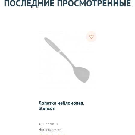
ПОСЛЕДНИЕ ПРОСМОТРЕННЫЕ
ости.
тветствии с требованиями законодательства. Возврат возможе
а товаров осуществляется по договоренности. Возврат/Обмен 
м же способом, которым была совершена оплата товара. 
Согл
надлежащего качества, если они относятся к категориям, ука
 обмену
.
On-line 
Лопатка нейлоновая,
Stenson
Виджет п
м.
оплаты,к
Арт: 119012
Нет в наличии