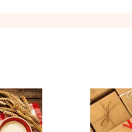
Оставьте отзыв
ператорами:
вары с категории "
ОПТ
", отправляются за счет клиента! Заказ
ия оплаты.
е, один раз в неделю -
в четверг
.
Оплата должна поступить до
вары с категории "
ОПТ
", отправляются за счет клиента!
УГУ