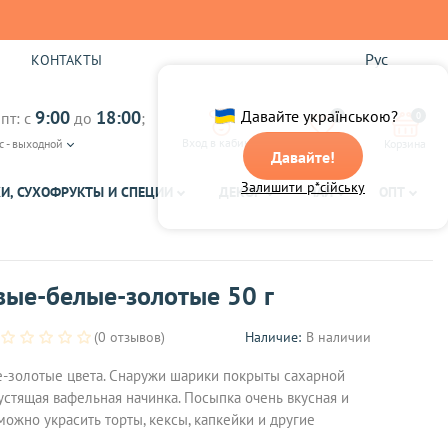
Рус
Ы
КОНТАКТЫ
9:00
18:00
Давайте українською?
пт: с
до
;
0
0
Вход в кабинет
с - выходной
Избранное
Корзина
Давайте!
Залишити р*сійську
И, СУХОФРУКТЫ И СПЕЦИИ
ДЕКОР
ЧАЙ
ОПТ
вые-белые-золотые 50 г
(0 отзывов)
Наличие:
В наличии
-золотые цвета. Снаружи шарики покрыты сахарной
устящая вафельная начинка. Посыпка очень вкусная и
ожно украсить торты, кексы, капкейки и другие