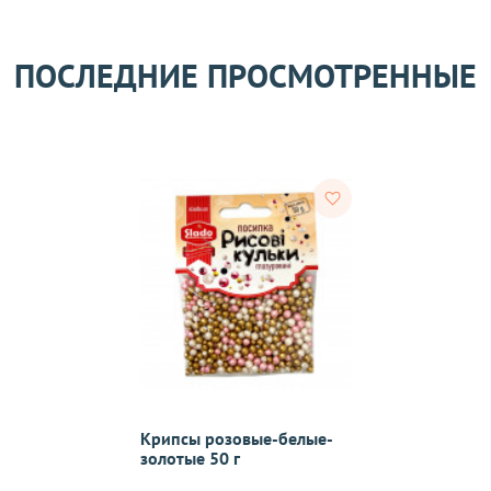
Оставить отзыв
ом может удерживаться комиссия за услуги перевода денежных
ПОСЛЕДНИЕ ПРОСМОТРЕННЫЕ
его качества согласно Закону
«О защите прав потребителей»
.
 получения товара покупателем.
ости.
Крипсы розовые-белые-
тветствии с требованиями законодательства. Возврат возможе
золотые 50 г
а товаров осуществляется по договоренности. Возврат/Обмен 
м же способом, которым была совершена оплата товара. 
Согл