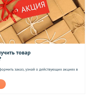
ент прессованных дрожжей и товары по оптовым ценам.
м, Вы получите на следующий день после отправки заказа.
отреблению, возврату и обмену не подлежат.
та
учить товар
?
ботку моих персональных данных
формить заказ, узнай о действующих акциях в
ером не более 10 мб