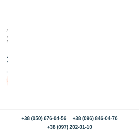
К
р
е
м
Арт:
з
794026
а
В наличии
в
а
р
1400
.00
н
о
грн/шт
й
1
В
0
корзину
к
г
+38 (050) 676-04-56
+38 (096) 846-04-76
+38 (097) 202-01-10