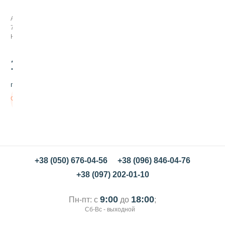
а
з
Арт:
у
794142
р
Нет в наличии
ь
м
о
1200
.00
н
е
грн/шт
т
к
Нет в
и
наличии
р
о
з
о
в
ы
+38 (050) 676-04-56
+38 (096) 846-04-76
е
+38 (097) 202-01-10
1
2
к
9:00
18:00
Пн-пт: с
до
;
г
Сб-Вс - выходной