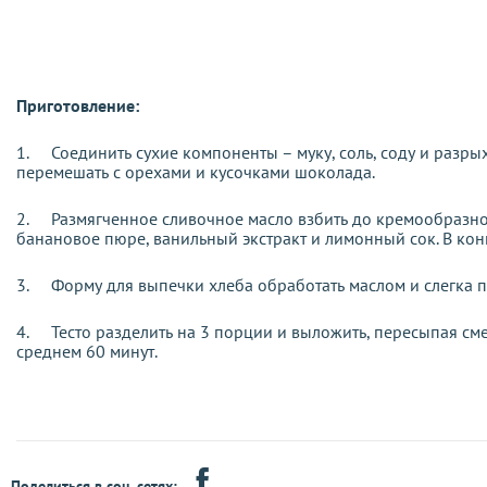
Приготовление:
1.
Соединить сухие компоненты – муку, соль, соду и разр
перемешать с орехами и кусочками шоколада.
2.
Размягченное сливочное масло взбить до кремообразног
банановое пюре, ванильный экстракт и лимонный сок. В кон
3.
Форму для выпечки хлеба обработать маслом и слегка 
4.
Тесто разделить на 3 порции и выложить, пересыпая см
среднем 60 минут.
Поделиться в соц. сетях: