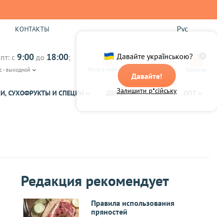
Рус
Ы
КОНТАКТЫ
9:00
18:00
Давайте українською?
пт: с
до
;
0
0
Вход в кабинет
с - выходной
Избранное
Корзина
Давайте!
Залишити р*сійську
И, СУХОФРУКТЫ И СПЕЦИИ
ДЕКОР
ЧАЙ
ОПТ
Редакция рекомендует
Правила использования
пряностей