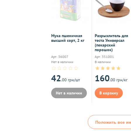
Мука пшеничная
Разрыхлитель для
высший сорт, 2 кг
теста Универсал
(пекарский
порошок)
Арт: 36007
Арт: 351001
Нет в наличии
В наличии
42
160
.00 грн/шт
.00 грн/кг
Нет в наличии
В корзину
Положить все ин