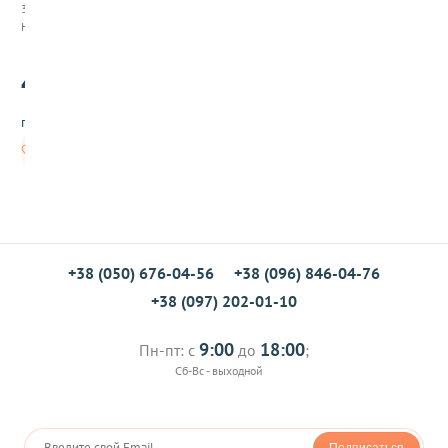
п
372040
к
Нет в наличии
а
З
45
и
.00
м
н
грн/шт
я
я
Нет в
с
наличии
к
а
з
к
а
,
+38 (050) 676-04-56
+38 (096) 846-04-76
5
+38 (097) 202-01-10
0
г
9:00
18:00
Пн-пт: с
до
;
Сб-Вс - выходной
Подписаться