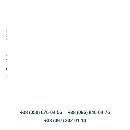
П
о
с
ы
Арт:
п
374037
к
Товар заканчивается
а
п
е
250
.00
р
л
грн/кг
а
м
В
у
корзину
т
р
о
в
а
я
+38 (050) 676-04-56
+38 (096) 846-04-76
Г
+38 (097) 202-01-10
о
л