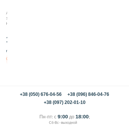
о
с
ы
Арт:
п
373008
к
Нет в наличии
а
М
100
и
.00
к
с
грн/кг
Ф
е
Нет в
й
наличии
е
р
в
е
р
к
+38 (050) 676-04-56
+38 (096) 846-04-76
+38 (097) 202-01-10
Пн-пт: с
9:00
до
18:00
;
Сб-Вс - выходной