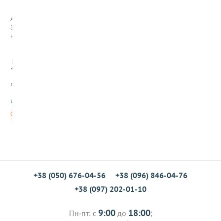
с
ы
Арт:
п
372002
к
Нет в наличии
а
д
5
л
.00
я
п
грн/
а
с
шт
к
и
Нет в
в
наличии
с
т
и
к
а
+38 (050) 676-04-56
+38 (096) 846-04-76
х
,
+38 (097) 202-01-10
3
г
9:00
18:00
Пн-пт: с
до
;