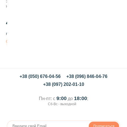
372039
к
Нет в наличии
а
Х
э
45
.00
л
л
грн/шт
о
у
Нет в
и
наличии
н
,
5
0
г
+38 (050) 676-04-56
+38 (096) 846-04-76
+38 (097) 202-01-10
9:00
18:00
Пн-пт: с
до
;
Сб-Вс - выходной
Подписаться