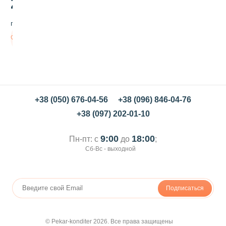
25
.00
е
з
грн/шт
д
о
Нет в
ч
наличии
к
и
+38 (050) 676-04-56
+38 (096) 846-04-76
+38 (097) 202-01-10
9:00
18:00
Пн-пт: с
до
;
Сб-Вс - выходной
Подписаться
© Pekar-konditer 2026. Все права защищены