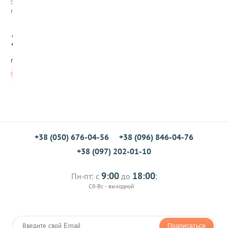
538033
к
Нет в наличии
а
М
20
а
.00
л
а
грн/шт
з
и
Нет в
й
наличии
с
к
и
е
ц
в
+38 (050) 676-04-56
+38 (096) 846-04-76
е
+38 (097) 202-01-10
т
ы
№
9:00
18:00
Пн-пт: с
до
;
8
Сб-Вс - выходной
Подписаться