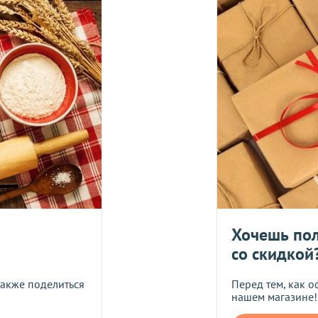
е, один раз в неделю -
в четверг
.
Оплата должна поступить до
вары с категории "
ОПТ
", отправляются за счет клиента!
УГУ
логистического оператора и не распространяется на ассортим
йствующих скидок.
дить статус доставки Вашего заказа логистическим операторо
ляется в течение 14 дней. Пищевые продукты, пригодные к уп
Укрпош
Хочешь пол
со скидкой
Я даю согласие на обра
также поделиться
Перед тем, как о
нашем магазине!
Прикрепить фото