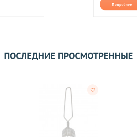
В формате jpg, png, разм
Подробнее
ть следующим образом:
авлены Вам после звонка нашего менеджера.
лько при отправке Новой почтой).
очках самовывоза.
Оставить отзыв
ом может удерживаться комиссия за услуги перевода денежных
ПОСЛЕДНИЕ ПРОСМОТРЕННЫЕ
его качества согласно Закону
«О защите прав потребителей»
.
 получения товара покупателем.
ости.