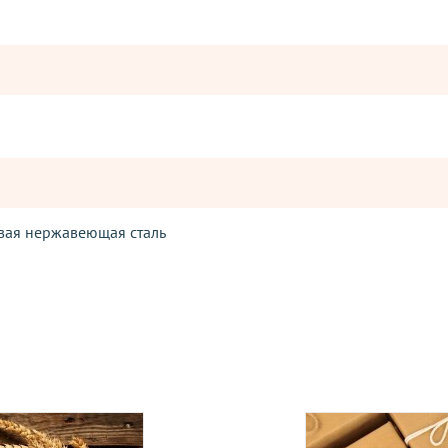
ая нержавеющая сталь
Оставьте отзыв
ператорами:
вары с категории "
ОПТ
", отправляются за счет клиента! Заказ
ия оплаты.