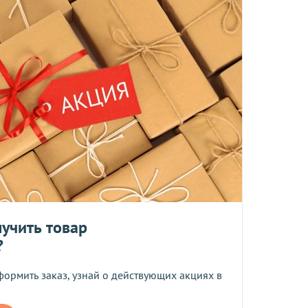
 среды включительно.
ент прессованных дрожжей и товары по оптовым ценам.
м, Вы получите на следующий день после отправки заказа.
отреблению, возврату и обмену не подлежат.
та
учить товар
?
ботку моих персональных данных
формить заказ, узнай о действующих акциях в