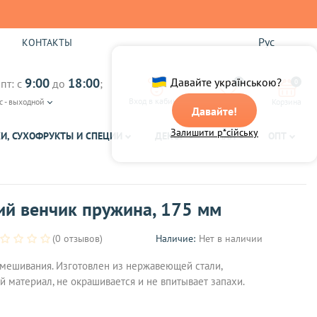
Рус
Ы
КОНТАКТЫ
9:00
18:00
Давайте українською?
пт: с
до
;
0
0
Вход в кабинет
с - выходной
Избранное
Корзина
Давайте!
Залишити р*сійську
И, СУХОФРУКТЫ И СПЕЦИИ
ДЕКОР
ЧАЙ
ОПТ
ий венчик пружина, 175 мм
(0 отзывов)
Наличие:
Нет в наличии
мешивания. Изготовлен из нержавеющей стали,
 материал, не окрашивается и не впитывает запахи.