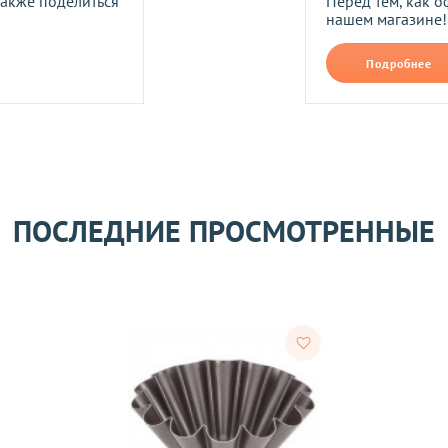
также поделиться
Перед тем, как о
нашем магазине!
Прикрепить фото
В формате jpg, png, разм
Подробнее
ть следующим образом:
авлены Вам после звонка нашего менеджера.
лько при отправке Новой почтой).
очках самовывоза.
Оставить отзыв
ом может удерживаться комиссия за услуги перевода денежных
ПОСЛЕДНИЕ ПРОСМОТРЕННЫЕ
его качества согласно Закону
«О защите прав потребителей»
.
 получения товара покупателем.