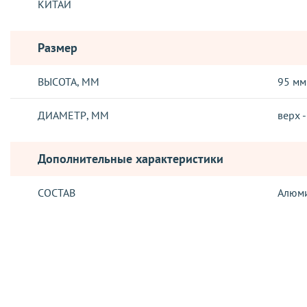
КИТАЙ
Размер
ВЫСОТА, ММ
95 мм
ДИАМЕТР, ММ
верх -
Дополнительные характеристики
СОСТАВ
Алюм
Отзывы о товаре
ДОСТАВКА
Отправка заказов, осуществляется такими логистическими о
Новая Почта