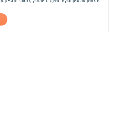
формить заказ, узнай о действующих акциях в
ером не более 10 мб
 средств.