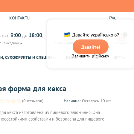
Рус
Ы
КОНТАКТЫ
9:00
18:00
Давайте українською?
пт: с
до
;
0
0
Вход в кабинет
с - выходной
Избранное
Корзина
Давайте!
Залишити р*сійську
И, СУХОФРУКТЫ И СПЕЦИИ
ДЕКОР
ЧАЙ
ОПТ
ая форма для кекса
(0 отзывов)
Наличие:
Осталось 10 шт
ля кекса изготовлена ​​из пищевого алюминия. Она
носостойкими свойствами и безопасна для пищевого