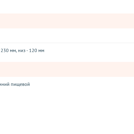
 230 мм, низ - 120 мм
иний пищевой
Оставьте отзыв
ператорами: