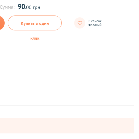
90
Сумма:
.00 грн
В список
Купить в один
желаний
клик