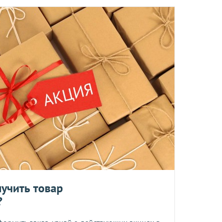
ы отправляются в понедельник, вторник и четверг. Отправка
 среды включительно.
ент прессованных дрожжей и товары по оптовым ценам.
м, Вы получите на следующий день после отправки заказа.
отреблению, возврату и обмену не подлежат.
та
учить товар
?
ботку моих персональных данных