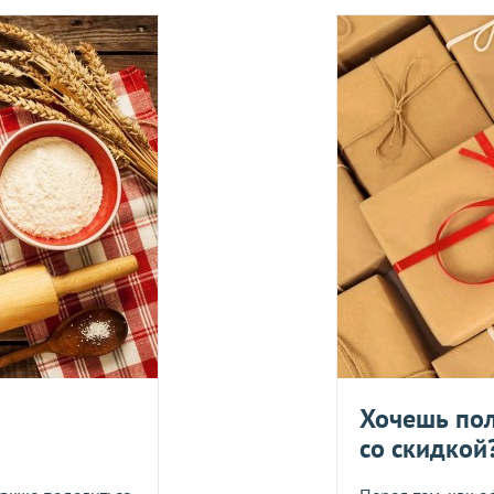
вары с категории "
ОПТ
", отправляются за счет клиента! Заказ
ия оплаты.
е, один раз в неделю -
в четверг
.
Оплата должна поступить до
вары с категории "
ОПТ
", отправляются за счет клиента!
УГУ
логистического оператора и не распространяется на ассортим
йствующих скидок.
дить статус доставки Вашего заказа логистическим операторо
ляется в течение 14 дней. Пищевые продукты, пригодные к уп
Укрпош
Хочешь пол
со скидкой
Я даю согласие на обра