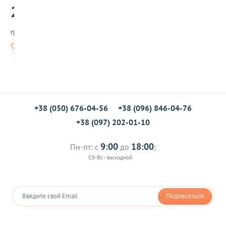
20
л
.00
я
к
грн/шт
е
к
Нет в
с
наличии
о
в
,
м
а
ф
+38 (050) 676-04-56
+38 (096) 846-04-76
ф
+38 (097) 202-01-10
и
н
о
9:00
18:00
Пн-пт: с
до
;
в
Сб-Вс - выходной
,
к
а
п
Подписаться
к
е
й
к