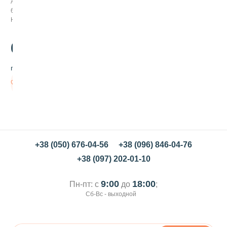
Арт:
а
672008
л
Нет в наличии
ь
в
ш
600
.00
о
к
грн/кг
о
л
Нет в
а
наличии
д
е
,
з
о
л
+38 (050) 676-04-56
+38 (096) 846-04-76
о
+38 (097) 202-01-10
т
о
9:00
18:00
Пн-пт: с
до
;
Сб-Вс - выходной