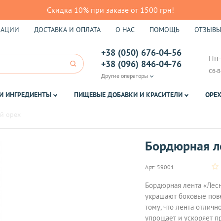
Скидка 10% при заказе от 1500 грн!
КАЦИИ
ДОСТАВКА И ОПЛАТА
О НАС
ПОМОЩЬ
ОТЗЫВ
+38 (050) 676-04-56
Пн-
+38 (096) 846-04-76
Сб-В
Другие операторы
И ИНГРЕДИЕНТЫ
ПИЩЕВЫЕ ДОБАВКИ И КРАСИТЕЛИ
ОРЕХ
й орех
Бордюрная л
Арт:
59001
Бордюрная лента «Лесн
украшают боковые пове
тому, что лента отличн
упрощает и ускоряет п