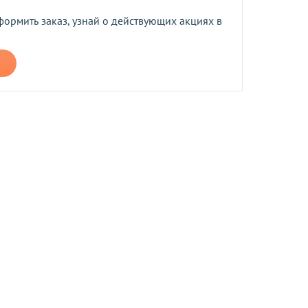
формить заказ, узнай о действующих акциях в
 средств.
н в течение 14 дней после получения (для товаров 
производится в случаях если товар не соответствует 
асно Закону 
«О защите прав потребителей»
, компания 