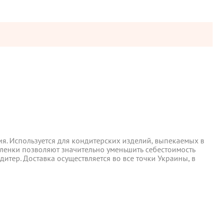
ия. Используется для кондитерских изделий, выпекаемых в
пленки позволяют значительно уменьшить себестоимость
тер. Доставка осуществляется во все точки Украины, в
ия. Используется для кондитерских изделий, выпекаемых в
ы отправляются в понедельник, вторник и четверг. Отправка
пленки позволяют значительно уменьшить себестоимость
тер. Доставка осуществляется во все точки Украины, в
 среды включительно.