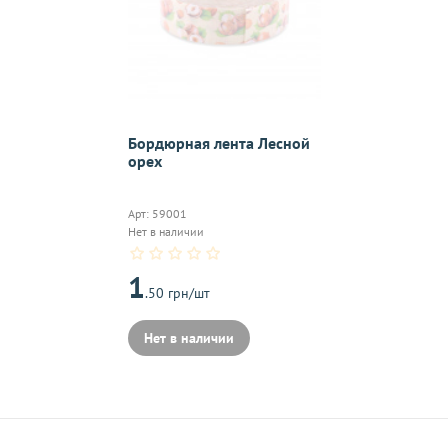
надлежащего качества, если они относятся к категориям, ука
 обмену
.
Бордюрная лента Лесной
орех
On-line 
Виджет п
Арт: 59001
м.
оплаты,к
Нет в наличии
1
.50 грн/шт
на почту, после
Нет в наличии