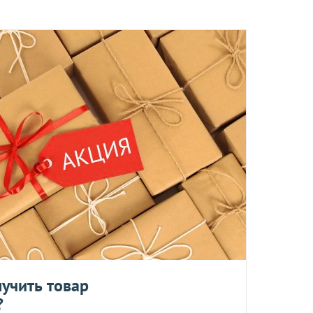
ент прессованных дрожжей и товары по оптовым ценам.
м, Вы получите на следующий день после отправки заказа.
отреблению, возврату и обмену не подлежат.
та
ботку моих персональных данных
ером не более 10 мб
учить товар
?