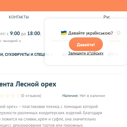
Рус
Ы
КОНТАКТЫ
9:00
18:00
Давайте українською?
пт: с
до
;
0
0
Вход в кабинет
с - выходной
Избранное
Корзина
Давайте!
Залишити р*сійську
И, СУХОФРУКТЫ И СПЕЦИИ
ДЕКОР
ЧАЙ
ОПТ
ента Лесной орех
(0 отзывов)
Наличие:
Нет в наличии
ой орех» – пластиковая пленка, с помощью которой
рхности различных кондитерских изделий. Благодаря
о ложится на сливки, крем и суфле, она значительно
роцесс декорирования тортов или пирожных.