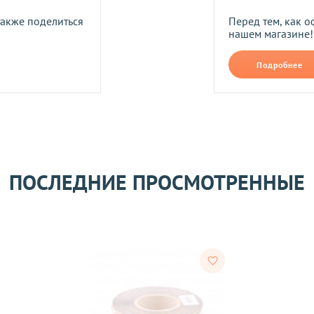
также поделиться
Перед тем, как о
Оставить отзыв
ом может удерживаться комиссия за услуги перевода денежных
нашем магазине!
Подробнее
его качества согласно Закону
«О защите прав потребителей»
.
ПОСЛЕДНИЕ ПРОСМОТРЕННЫЕ
 получения товара покупателем.
ости.
тветствии с требованиями законодательства. Возврат возможе
а товаров осуществляется по договоренности. Возврат/Обмен 
м же способом, которым была совершена оплата товара. 
Согл