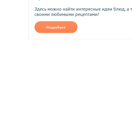
• При помощи системы мгновенных платежей LiqPay.
Здесь можно найти интересные идеи блюд, а 
При оплате по реквизитам и через платежные системы банк
своими любимыми рецептами!
Подробнее
Возврат и обмен
Компания осуществляет возврат и обмен товаров надлежащ
Сроки возврата и обмена
Возврат и обмен товаров возможен в течение
14 дней
после
Обратная доставка товаров
осуществляется по договоренн
Условия возврата для товаров надлежащего качества
Компания осуществляет возврат и обмен этого товара в соо
надлежащего и ненадлежащего качества). Обратная доставк
заявленному в описании качеству. Деньги возвращаются те