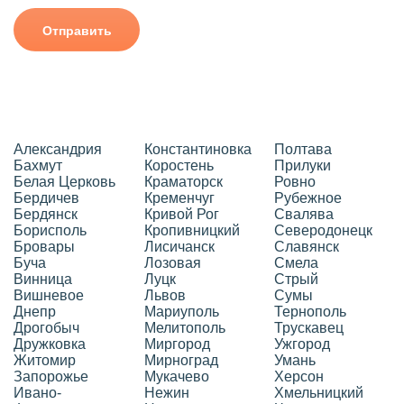
Отправить
Александрия
Константиновка
Полтава
Бахмут
Коростень
Прилуки
Белая Церковь
Краматорск
Ровно
Бердичев
Кременчуг
Рубежное
Бердянск
Кривой Рог
Свалява
Борисполь
Кропивницкий
Северодонецк
Бровары
Лисичанск
Славянск
Буча
Лозовая
Смела
Винница
Луцк
Стрый
Вишневое
Львов
Сумы
Днепр
Мариуполь
Тернополь
Дрогобыч
Мелитополь
Трускавец
Дружковка
Миргород
Ужгород
Житомир
Мирноград
Умань
Запорожье
Мукачево
Херсон
Ивано-
Нежин
Хмельницкий